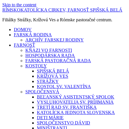
Skip to the content
RÍMSKOKATOLÍCKA CIRKEV, FARNOSŤ SPIŠSKÁ BELÁ
Filiálky Strážky, Krížová Ves a Rómske pastoračné centrum.
DOMOV
FARSKÁ RODINA
ARCHÍV FARSKEJ RODINY
FARNOSŤ
KŇAZI VO FARNOSTI
HOSPODÁRSKA RADA
FARSKÁ PASTORAČNÁ RADA
KOSTOLY
SPIŠSKÁ BELÁ
KRÍŽOVÁ VES
STRÁŽKY
KOSTOL SV. VALENTÍNA
SPOLOČENSVÁ
BEĽANSKÝ ASISTENTSKÝ SPOLOK
VYSLUHOVATELIA SV. PRÍJIMANIA
TRETÍ RAD SV. FRANTIŠKA
KATOLÍCKA JEDNOTA SLOVENSKA
DETI MÁRIE
SPOLOČENSTVO DÁVID
MINIŠTRANTI