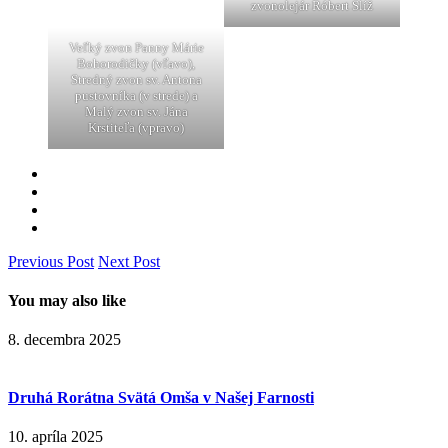
zvonolejár Róbert Slíž
Veľký zvon Panny Márie
Bohorodičky (vľavo),
Stredný zvon sv. Antona
pustovníka (v strede) a
Malý zvon sv. Jána
Krstiteľa (vpravo)
Previous Post
Next Post
You may also like
8. decembra 2025
Druhá Rorátna Svätá Omša v Našej Farnosti
10. apríla 2025