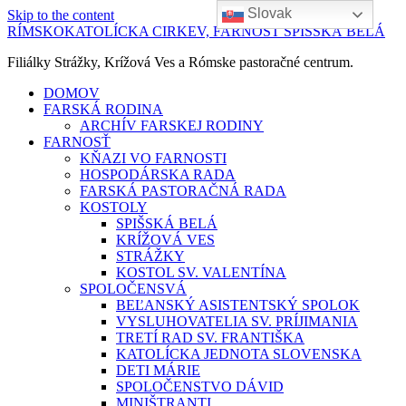
Slovak
Skip to the content
RÍMSKOKATOLÍCKA CIRKEV, FARNOSŤ SPIŠSKÁ BELÁ
Filiálky Strážky, Krížová Ves a Rómske pastoračné centrum.
DOMOV
FARSKÁ RODINA
ARCHÍV FARSKEJ RODINY
FARNOSŤ
KŇAZI VO FARNOSTI
HOSPODÁRSKA RADA
FARSKÁ PASTORAČNÁ RADA
KOSTOLY
SPIŠSKÁ BELÁ
KRÍŽOVÁ VES
STRÁŽKY
KOSTOL SV. VALENTÍNA
SPOLOČENSVÁ
BEĽANSKÝ ASISTENTSKÝ SPOLOK
VYSLUHOVATELIA SV. PRÍJIMANIA
TRETÍ RAD SV. FRANTIŠKA
KATOLÍCKA JEDNOTA SLOVENSKA
DETI MÁRIE
SPOLOČENSTVO DÁVID
MINIŠTRANTI