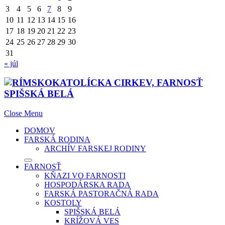
3
4
5
6
7
8
9
10
11
12
13
14
15
16
17
18
19
20
21
22
23
24
25
26
27
28
29
30
31
« júl
Close Menu
DOMOV
FARSKÁ RODINA
ARCHÍV FARSKEJ RODINY
FARNOSŤ
KŇAZI VO FARNOSTI
HOSPODÁRSKA RADA
FARSKÁ PASTORAČNÁ RADA
KOSTOLY
SPIŠSKÁ BELÁ
KRÍŽOVÁ VES