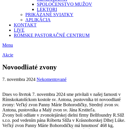
SPOLOČENSTVO MUŽOV
LEKTORI
PRIKÁZANÉ SVIATKY
APLIKÁCIA
KONTAKT
LIVE
RÓMSKE PASTORAČNÉ CENTRUM
Menu
Akcie
Novoodliaté zvony
7. novembra 2024
Nekomentované
Dnes vo štvrtok 7. novembra 2024 sme privítali v našej farnosti v
Rímskokatolíckom kostole sv. Antona, pustovníka tri novoodliaté
zvony: Veľký zvon Panny Márie Bohorodičky, Stredný zvon sv.
Antona, pustovníka a Malý zvon sv. Jána Krstiteľa.
Zvony boli odliate v zvonolejárskej dielni firmy Bellfoundry R.Slíž
s.r.o. pod vedením pána Róberta Slíža v Krásnohorskej Dlhej Lúke.
Veľký zvon Panny Márie Bohorodičky má hmotnosť 468 kg,