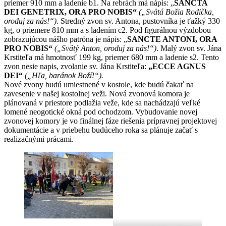
priemer 910 mm a ladenie b1. Na rebrách má nápis: „
SANCTA
DEI GENETRIX, ORA PRO NOBIS“
(„Svätá Božia Rodička,
oroduj za nás!“)
. Stredný zvon sv. Antona, pustovníka je ťažký 330
kg, o priemere 810 mm a s ladením c2. Pod figurálnou výzdobou
zobrazujúcou nášho patróna je nápis: „
SANCTE ANTONI, ORA
PRO NOBIS“
(„Svätý Anton, oroduj za nás!“)
. Malý zvon sv. Jána
Krstiteľa má hmotnosť 199 kg, priemer 680 mm a ladenie s2. Tento
zvon nesie napis, zvolanie sv. Jána Krstiteľa:
„ECCE AGNUS
DEI“
(„Hľa, baránok Boží!“).
Nové zvony budú umiestnené v kostole, kde budú čakať na
zavesenie v našej kostolnej veži. Nová zvonová komora je
plánovaná v priestore podlažia veže, kde sa nachádzajú veľké
lomené neogotické okná pod ochodzom. Vybudovanie novej
zvonovej komory je vo finálnej fáze riešenia prípravnej projektovej
dokumentácie a v priebehu budúceho roka sa plánuje začať s
realizačnými prácami.