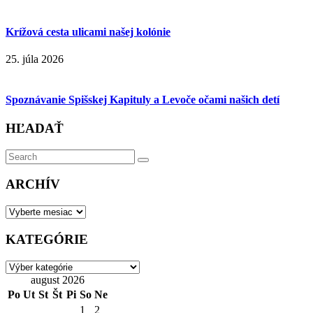
Krížová cesta ulicami našej kolónie
25. júla 2026
Spoznávanie Spišskej Kapituly a Levoče očami našich detí
HĽADAŤ
Search
Search
for:
ARCHÍV
ARCHÍV
KATEGÓRIE
KATEGÓRIE
august 2026
Po
Ut
St
Št
Pi
So
Ne
1
2