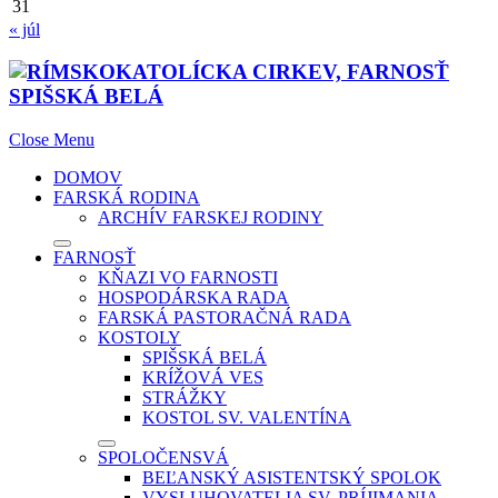
31
« júl
Close Menu
DOMOV
FARSKÁ RODINA
ARCHÍV FARSKEJ RODINY
FARNOSŤ
KŇAZI VO FARNOSTI
HOSPODÁRSKA RADA
FARSKÁ PASTORAČNÁ RADA
KOSTOLY
SPIŠSKÁ BELÁ
KRÍŽOVÁ VES
STRÁŽKY
KOSTOL SV. VALENTÍNA
SPOLOČENSVÁ
BEĽANSKÝ ASISTENTSKÝ SPOLOK
VYSLUHOVATELIA SV. PRÍJIMANIA