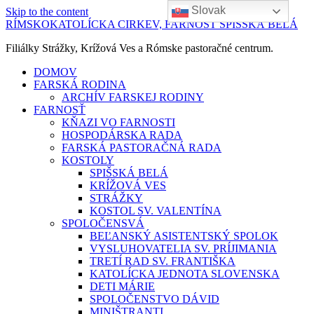
Slovak
Skip to the content
RÍMSKOKATOLÍCKA CIRKEV, FARNOSŤ SPIŠSKÁ BELÁ
Filiálky Strážky, Krížová Ves a Rómske pastoračné centrum.
DOMOV
FARSKÁ RODINA
ARCHÍV FARSKEJ RODINY
FARNOSŤ
KŇAZI VO FARNOSTI
HOSPODÁRSKA RADA
FARSKÁ PASTORAČNÁ RADA
KOSTOLY
SPIŠSKÁ BELÁ
KRÍŽOVÁ VES
STRÁŽKY
KOSTOL SV. VALENTÍNA
SPOLOČENSVÁ
BEĽANSKÝ ASISTENTSKÝ SPOLOK
VYSLUHOVATELIA SV. PRÍJIMANIA
TRETÍ RAD SV. FRANTIŠKA
KATOLÍCKA JEDNOTA SLOVENSKA
DETI MÁRIE
SPOLOČENSTVO DÁVID
MINIŠTRANTI