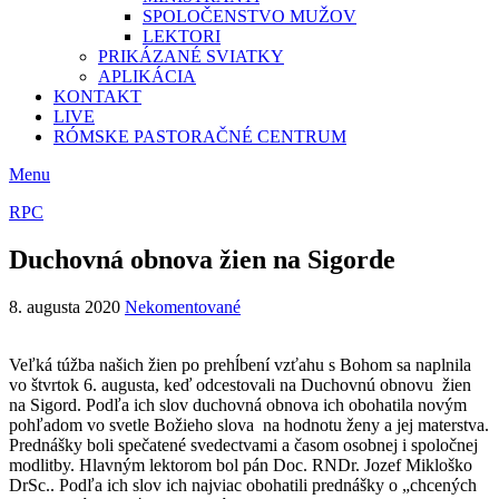
SPOLOČENSTVO MUŽOV
LEKTORI
PRIKÁZANÉ SVIATKY
APLIKÁCIA
KONTAKT
LIVE
RÓMSKE PASTORAČNÉ CENTRUM
Menu
RPC
Duchovná obnova žien na Sigorde
8. augusta 2020
Nekomentované
Veľká túžba našich žien po prehĺbení vzťahu s Bohom sa naplnila
vo štvrtok 6. augusta, keď odcestovali na Duchovnú obnovu žien
na Sigord. Podľa ich slov duchovná obnova ich obohatila novým
pohľadom vo svetle Božieho slova na hodnotu ženy a jej materstva.
Prednášky boli spečatené svedectvami a časom osobnej i spoločnej
modlitby. Hlavným lektorom bol pán Doc. RNDr. Jozef Mikloško
DrSc.. Podľa ich slov ich najviac obohatili prednášky o „chcených